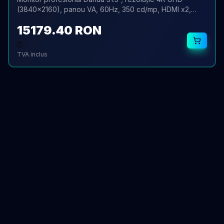
(3840x2160), panou VA, 60Hz, 350 cd/mp, HDMI x2,
boxe integrate, ideal pentru sisteme de supraveghere.
15179.40
RON
0
TVA inclus